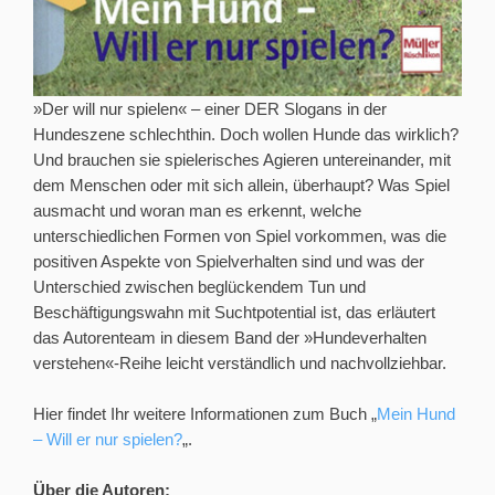
»Der will nur spielen« – einer DER Slogans in der
Hundeszene schlechthin. Doch wollen Hunde das wirklich?
Und brauchen sie spielerisches Agieren untereinander, mit
dem Menschen oder mit sich allein, überhaupt? Was Spiel
ausmacht und woran man es erkennt, welche
unterschiedlichen Formen von Spiel vorkommen, was die
positiven Aspekte von Spielverhalten sind und was der
Unterschied zwischen beglückendem Tun und
Beschäftigungswahn mit Suchtpotential ist, das erläutert
das Autorenteam in diesem Band der »Hundeverhalten
verstehen«-Reihe leicht verständlich und nachvollziehbar.
Hier findet Ihr weitere Informationen zum Buch „
Mein Hund
– Will er nur spielen?
„.
Über die Autoren: