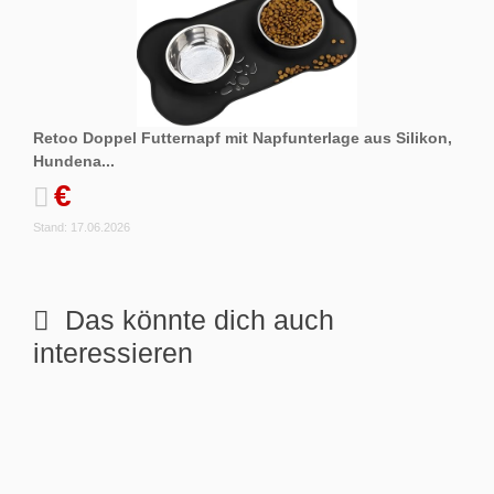
Retoo Doppel Futternapf mit Napfunterlage aus Silikon,
Hundena...
€
Stand: 17.06.2026
Das könnte dich auch
interessieren