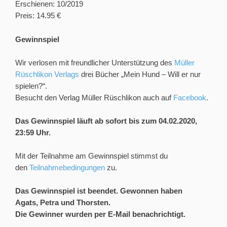
Erschienen: 10/2019
Preis: 14.95 €
Gewinnspiel
Wir verlosen mit freundlicher Unterstützung des
Müller
Rüschlikon Verlags
drei Bücher „Mein Hund – Will er nur
spielen?“.
Besucht den Verlag Müller Rüschlikon auch auf
Facebook
.
Das Gewinnspiel läuft ab sofort bis zum 04.02.2020,
23:59 Uhr.
Mit der Teilnahme am Gewinnspiel stimmst du
den
Teilnahmebedingungen
zu.
Das Gewinnspiel ist beendet. Gewonnen haben
Agats, Petra und Thorsten.
Die Gewinner wurden per E-Mail benachrichtigt.