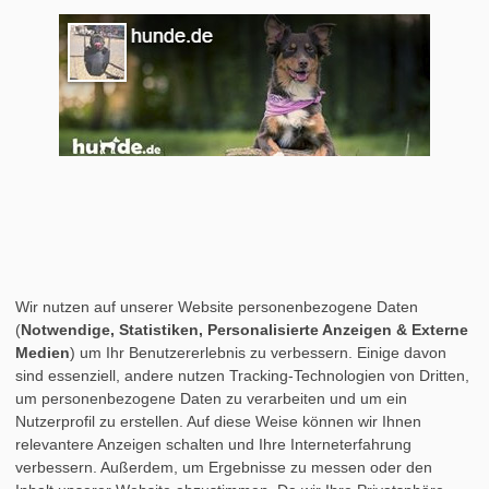
Wir nutzen auf unserer Website personenbezogene Daten
(
Notwendige, Statistiken, Personalisierte Anzeigen & Externe
Medien
) um Ihr Benutzererlebnis zu verbessern. Einige davon
sind essenziell, andere nutzen Tracking-Technologien von Dritten,
um personenbezogene Daten zu verarbeiten und um ein
Nutzerprofil zu erstellen. Auf diese Weise können wir Ihnen
relevantere Anzeigen schalten und Ihre Interneterfahrung
verbessern. Außerdem, um Ergebnisse zu messen oder den