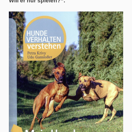
Will er nur spielen?“.